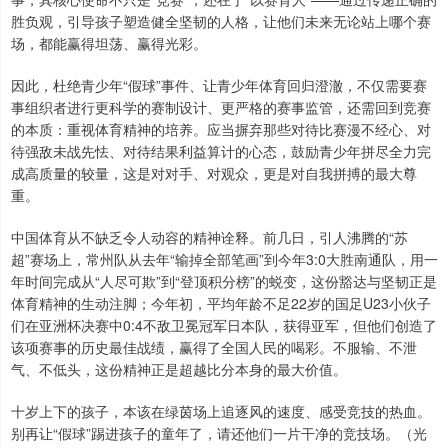
胜负观，引导孩子塑造健全坚韧的人格，让他们未来无论站上哪个赛
场，都能赢得坦荡、赢得光彩。
因此，杜绝青少年“假球”事件、让青少年体育回归澄澈，不仅需要赛
事组织者进行更科学的赛制设计、更严格的赛事监管，还需回到竞赛
的本质：重视体育精神的培养。应当摒弃那些对待比赛漫不经心、对
待强敌未战先怯、对待结果利益算计的心态，鼓励青少年拼尽全力完
成高质量的较量，这是对对手、对观众，更是对自我拼搏的最大尊
重。
中国体育从不缺乏令人动容的精神诠释。前几日，引人沸腾的“苏
超”赛场上，常州队从去年“输掉全部笔画”到今年3:0大胜南通队，用一
年时间完成从“人尽可欺”到“登顶积分榜”的蜕变，这份豁达与坚韧正是
体育精神的生动注脚；今年初，平均年龄不足22岁的国足U23小伙子
们在亚洲杯决赛中0:4不敌卫冕冠军日本队，获得亚军，但他们创造了
该项赛事的历史最佳战绩，赢得了全国人民的喝彩。不服输、不泄
气、不低头，这份精神正是超越比分本身的最大价值。
十岁上下的孩子，本该在绿茵场上追逐风的速度、感受竞技的热血。
别再让“假球”踢进孩子的童年了，请还他们一片干净的竞技场。（光