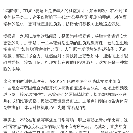
“踢假球”，在职业赛场上是成年人的利益算计；如今却发生在不到10
岁的孩子身上，这不仅影响下一代对“公平竞赛”规则的理解、对体育
精神的追求，更可能扭曲胜负观，妨碍他们积极向上地追逐梦想。
据报道，之所以发生这场闹剧，是因为根据赛程，获胜方将遭遇实力
更强的对手。于是，一堂本该鲜活生动的胜负观教育课，被硬生生地
扭曲成了“如何聪明地输掉比赛”。人们原本期望教练告诉孩子：无论
输赢，都应拼尽全力、坦然面对；竞技路上强敌如林，迎难而上才能
战胜恐惧、淬炼自信。可现实却在教他们投机取巧，这实在是一种危
险的误导。
这么做的教训并非没有。在2012年伦敦奥运会羽毛球女双小组赛上，
中国组合与韩国组合为避开淘汰赛提前遭遇本国队友，在场上频频发
球下网、接发球“失常”。尽管她们如愿输掉比赛，却随即被国际羽联
判罚取消比赛资格，奥运征程也戛然而止。这场判罚明白地告诉体育
竞技者们，体坛对投机取巧行为是“零容忍”的。
事实上，不论在顶级赛事还是日常赛场、职业赛还是青少年比赛，这
种“零容忍”的态度和监管的标尺都不应有所松动。尤其对于青少年赛
事，其核心使命不只是“竞赛”，还在于“以赛育人”——通过传递正确的