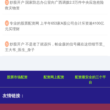
​炒股开户 国家防总办公室向广西调拨2.3万件中央应急抢险
3
救灾物资
​专业的股票配资网 上半年653家A股公司合计斥资逾4100亿
4
元买理财
​炒股开户 不是老了就该抖，帕金森的信号藏在这些细节里_
5
王大爷_医生_身子
股票市场配资
配资网上配资
配资最安全的三个平
台
友情链接：