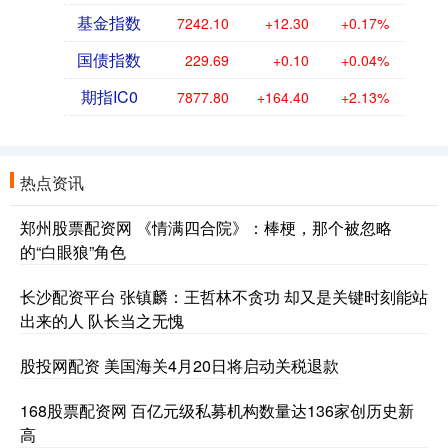
基金指数
7242.10
+12.30
+0.17%
国债指数
229.69
+0.10
+0.04%
期指IC0
7877.80
+164.40
+2.13%
热点资讯
郑州股票配资网 《情满四合院》：棒梗，那个被忽略
的“白眼狼”角色
长沙配资平台 张镇麟：王哲林不贪功 却又是关键时刻能站
出来的人 队长当之无愧
股投网配资 美国海关4月20日将启动关税退款
168股票配资网 百亿元级私募机构数量达136家创历史新
高