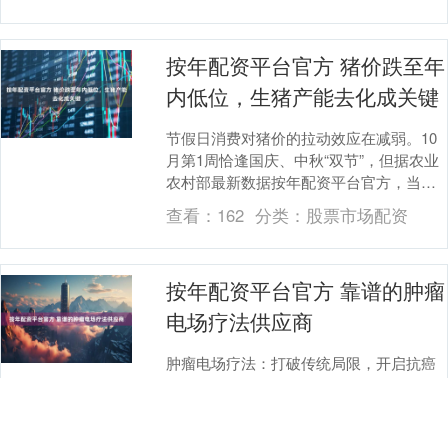
按年配资平台官方 猪价跌至年
内低位，生猪产能去化成关键
节假日消费对猪价的拉动效应在减弱。10
月第1周恰逢国庆、中秋“双节”，但据农业
农村部最新数据按年配资平台官方，当周
全国生猪平均价格12.90元/公斤，比前一周
查看：
162
分类：
股票市场配资
下....
按年配资平台官方 靠谱的肿瘤
电场疗法供应商
肿瘤电场疗法：打破传统局限，开启抗癌
新篇 肿瘤电场技术的发展按年配资平台官
方，是一场与癌症的持久博弈。2004年全
球首款小型便携式设备的出现，让 “无创抗
查看：
198
分类：
股票市场配资