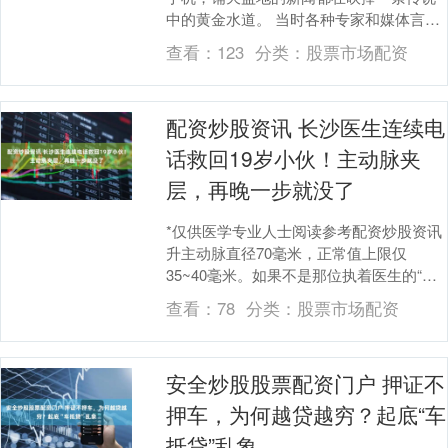
中的黄金水道。 当时各种专家和媒体言之
凿凿地宣称，随着全球变暖，北极冰层融
查看：
123
分类：
股票市场配资
化，一....
配资炒股资讯 长沙医生连续电
话救回19岁小伙！主动脉夹
层，再晚一步就没了
*仅供医学专业人士阅读参考配资炒股资讯
升主动脉直径70毫米，正常值上限仅
35~40毫米。如果不是那位执着医生的“骚
扰电话”，19岁的小帅可能已经倒在回家的
查看：
78
分类：
股票市场配资
路上....
安全炒股股票配资门户 押证不
押车，为何越贷越穷？起底“车
抵贷”乱象