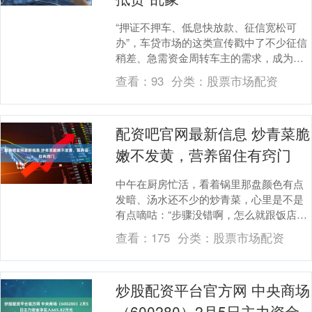
“押证不押车、低息快放款、征信宽松可
办”，车贷市场的这类宣传戳中了不少征信
稍差、急需资金周转车主的需求，成为他
们眼中的“救急渠道”。但实际办理中，不少
查看：
93
分类：
股票市场配资
人却遭遇本....
配资吧官网最新信息 炒青菜脆
嫩不发黄，营养留住有窍门
中午在厨房忙活，看着锅里那盘颜色有点
发暗、汤水还不少的炒青菜，心里是不是
有点嘀咕：“步骤没错啊，怎么就跟饭店里
那种油亮翠绿的口感差一截？”其实，想把
查看：
175
分类：
股票市场配资
一盘家常时蔬....
炒股配资平台官方网 中央商场
（600280）2月5日主力资金