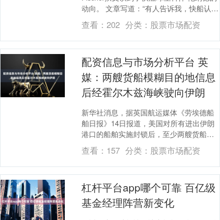
动向。 文章写道：“有人告诉我，快船认为
他们仍然有方法围绕伦纳德来....
查看：
202
分类：
股票市场配资
配资信息与市场分析平台 英
媒：两艘货船模糊目的地信息
后经霍尔木兹海峡驶向伊朗
新华社消息，据英国航运媒体《劳埃德船
舶日报》14日报道，美国对所有进出伊朗
港口的船舶实施封锁后，至少两艘货船在
模糊船舶自动识别系统中的目的地信息
查看：
157
分类：
股票市场配资
后，通过霍尔木兹....
杠杆平台app哪个可靠 百亿级
基金经理阵营新变化