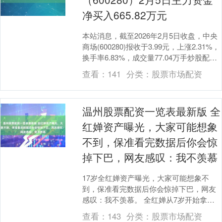
净买入665.82万元
本站消息，截至2026年2月5日收盘，中央
商场(600280)报收于3.99元，上涨2.31%，
换手率6.83%，成交量77.04万手炒股配资
平台官方网，成交额....
查看：
141
分类：
股票市场配资
温州股票配资一览表最新版 全
红婵资产曝光，大家可能想象
不到，保准看完数据后你会惊
掉下巴，网友感叹：我不羡慕
17岁全红婵资产曝光，大家可能想象不
到，保准看完数据后你会惊掉下巴，网友
感叹：我不羡慕。 全红婵从7岁开始拿着
枕头去体校学习，到如今十个年头过去
查看：
143
分类：
股票市场配资
了。虽然在别人眼....