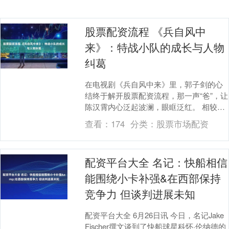
股票配资流程 《兵自风中
来》：特战小队的成长与人物
纠葛
在电视剧《兵自风中来》里，郭子剑的心
结终于解开股票配资流程，那一声“爸”，让
陈汉霄内心泛起波澜，眼眶泛红。 相较于
陈汉霄，陈晓珊更为激动。长久以来，她
查看：
174
分类：
股票市场配资
一直努力促....
配资平台大全 名记：快船相信
能围绕小卡补强&在西部保持
竞争力 但谈判进展未知
配资平台大全 6月26日讯 今日，名记Jake
Fischer撰文谈到了快船球星科怀·伦纳德的