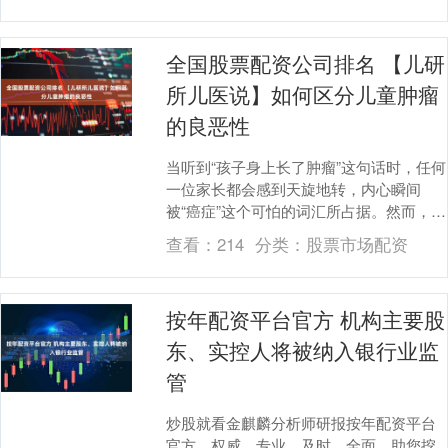
全国股票配资公司排名 【儿研
所儿医说】如何区分儿童肿瘤
的良恶性
当听到“孩子身上长了肿瘤”这句话时，任何
一位家长都会感到天旋地转，内心瞬间
被“癌症”这个可怕的词汇所占据。然而，在
医学上，“肿瘤”并不完全等同于“癌症”。而
查看：
214
分类：
股票市场配资
且儿....
按年配资平台官方 机构主要股
东、实控人将被纳入银行业监
管
炒股就看金麒麟分析师研报按年配资平台
官方，权威，专业，及时，全面，助您挖