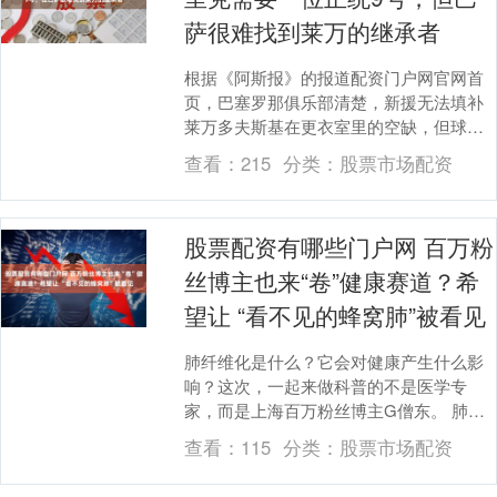
萨很难找到莱万的继承者
根据《阿斯报》的报道配资门户网官网首
页，巴塞罗那俱乐部清楚，新援无法填补
莱万多夫斯基在更衣室里的空缺，但球队
需要他那样的进球效率。胡利安-阿尔瓦雷
查看：
215
分类：
股票市场配资
斯和若昂-都是....
股票配资有哪些门户网 百万粉
丝博主也来“卷”健康赛道？希
望让 “看不见的蜂窝肺”被看见
肺纤维化是什么？它会对健康产生什么影
响？这次，一起来做科普的不是医学专
家，而是上海百万粉丝博主G僧东。 肺纤
维化是一类进行性且不可逆的致命性肺部
查看：
115
分类：
股票市场配资
疾病，其本质是肺....