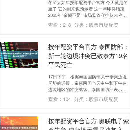
冬至大如年按年配资平台官方 今天就是冬
至了 它的到来也预示着 这一年即将结束
2025年“余额不足” 市场监管守护从未停歇
请看本期一周“欣”闻 食腊味正当时 ....
查看：
218
分类：
股票市场配资
按年配资平台官方 泰国防部：
新一轮边境冲突已致泰方19名
平民死亡
17日下午，根据泰国国防部关于泰柬边境
局势的通报，泰柬两国当天中午和下午在
边境地区的冲突继续。泰国国防部表示，
截至当天上午8时，在新一轮泰柬边境冲突
查看：
104
分类：
股票市场配资
中，泰国平民....
按年配资平台官方 奥联电子索
赔告急,律师提示需尽快加入