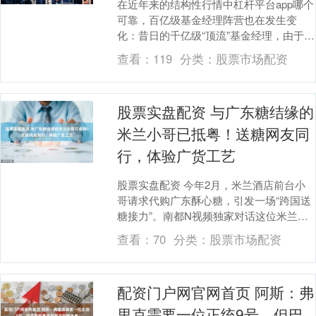
在近年来的结构性行情中杠杆平台app哪个
可靠，百亿级基金经理阵营也在发生变
化：昔日的千亿级“顶流”基金经理，由于固
守传统赛道，规模持续缩水；拥抱AI科技
查看：
119
分类：
股票市场配资
浪潮的新....
股票实盘配资 与广东糖结缘的
米兰小哥已抵粤！送糖网友同
行，体验广货工艺
股票实盘配资 今年2月，米兰酒店前台小
哥请求代购广东酥心糖，引发一场“跨国送
糖接力”。南都N视频独家对话这位米兰小
哥卡雷姆（Karem）以及多位参与者，还
查看：
70
分类：
股票市场配资
原了广....
配资门户网官网首页 阿斯：弗
里克需要一位正统9号，但巴