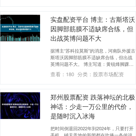
实盘配资平台 博主：古斯塔沃
因脚部筋膜不适缺席合练，但
出战英博问题不大
据博主“苏科拉莫斯”的消息，河南队外援古
斯塔沃因脚部筋膜不适缺席合练，但出战
英博问题不大。 博主写道：黄锐烽脚踝扭
伤后，古斯塔沃又因脚部筋膜不适缺席了
查看：
180
分类：
股票市场配资
合练，加上....
郑州股票配资 跌落神坛的北极
神话：少走一万公里的代价，
是随时沉入冰海
把时间倒退回2022年到2024年，只要打开
手机，铺天盖地的新闻都在吹捧一条传说