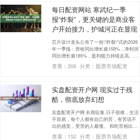
每日配资网站 寒武纪一季
报“炸裂”，更关键的是商业客
户开始接力，护城河正在显现
芯片设计龙头公布了一份\"炸裂\"式的2026
年一季报：营收同比增长逾159%，净利润
同比增长逾185%，盈利能力持续走高。然
而，比靓丽数字更值得市场关注的是，....
查看：
206
分类：
股票市场配资
实盘配资开户网 现实过于残
酷，彻底放弃幻想
实盘配资开户网 长期征集 日子很难，生活
不容易，每个人都有自己的苦，有苦说不
出的感觉，受苦的人最懂。 和吃苦相比，
有苦难言，无人问津，可能比苦本身还难
查看：
152
分类：
股票市场配资
受。 重生....