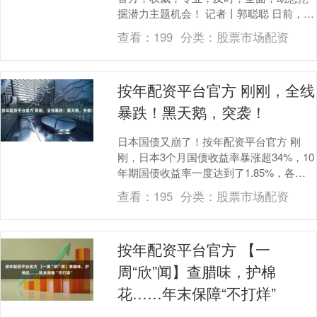
掘潜力主题机会！ 记者丨郭聪聪 日前，十
四届全国人大常委会第十九次会议对《银
查看：
199
分类：
股票市场配资
行业监督管理....
按年配资平台官方 刚刚，全线
暴跌！黑天鹅，突袭！
日本国债又崩了！按年配资平台官方 刚
刚，日本3个月国债收益率暴涨超34%，10
年期国债收益率一度达到了1.85%，各期
限国债全线暴涨，这对应的就是日本国债
查看：
195
分类：
股票市场配资
的全线....
按年配资平台官方 【一
周“欣”闻】查腊味，护棉
花……年末保障“不打烊”